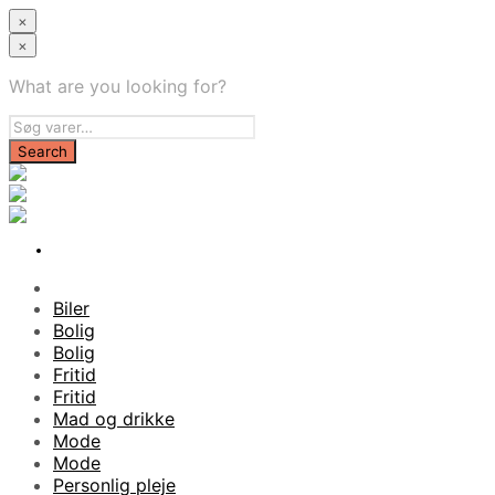
×
×
What are you looking for?
Biler
Bolig
Bolig
Fritid
Fritid
Mad og drikke
Mode
Mode
Personlig pleje