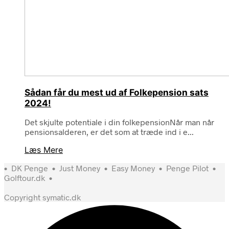
Sådan får du mest ud af Folkepension sats
2024!
Det skjulte potentiale i din folkepensionNår man når
pensionsalderen, er det som at træde ind i e...
Læs Mere
•
DK Penge
•
Just Money
•
Easy Money
•
Penge Pilot
•
Golftour.dk
•
Copyright symatic.dk