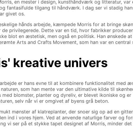
Morris, en mester i design, kunsthåndværk og litteratur, va
g fantasifulde tilgang til håndværk. I dag ser vi stadig ha
r givet os.
skelige hånds arbejde, kæmpede Morris for at bringe skønh
r de privilegerede. Dette var en tid, hvor fabrikker produc
ikke blot en æstetisk, men også en politisk. Han ønskede at
 berømte Arts and Crafts Movement, som han var en central s
is' kreative univers
bejde er hans evne til at kombinere funktionalitet med æs
naturen, som han mente var den ultimative kilde til skønhed.
med blomster, planter og dyreliv, er blevet ikoniske og er 
uren, selv når vi er omgivet af byens grå beton.
 smukt mønster af klatreplanter, der snoer sig op ad en gitt
en ind i vores hjem. Ved at anvende naturlige farver og f
g vi ser på et stykke tapet designet af Morris, minder det 