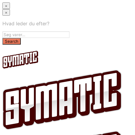
×
×
Hvad leder du efter?