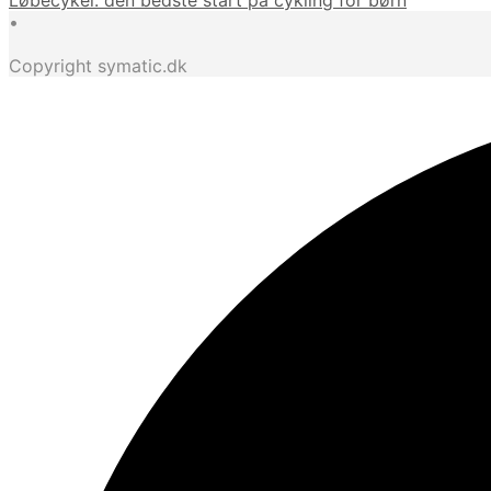
•
Copyright symatic.dk