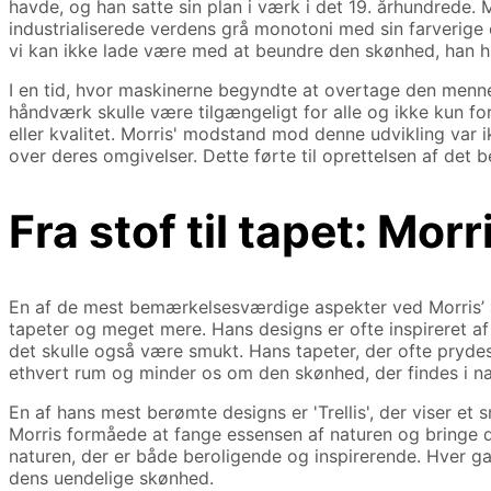
havde, og han satte sin plan i værk i det 19. århundrede. 
industrialiserede verdens grå monotoni med sin farverige o
vi kan ikke lade være med at beundre den skønhed, han ha
I en tid, hvor maskinerne begyndte at overtage den menne
håndværk skulle være tilgængeligt for alle og ikke kun fo
eller kvalitet. Morris' modstand mod denne udvikling var 
over deres omgivelser. Dette førte til oprettelsen af det
Fra stof til tapet: Morr
En af de mest bemærkelsesværdige aspekter ved Morris’ ar
tapeter og meget mere. Hans designs er ofte inspireret af 
det skulle også være smukt. Hans tapeter, der ofte prydes 
ethvert rum og minder os om den skønhed, der findes i nat
En af hans mest berømte designs er 'Trellis', der viser et
Morris formåede at fange essensen af naturen og bringe d
naturen, der er både beroligende og inspirerende. Hver gan
dens uendelige skønhed.