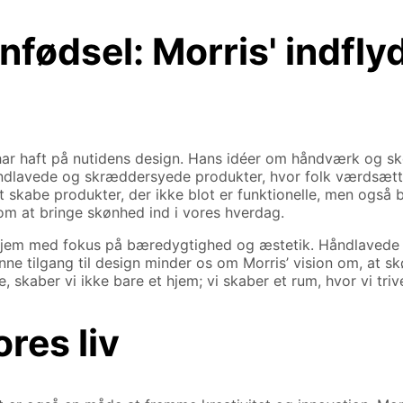
fødsel: Morris' indfly
har haft på nutidens design. Hans idéer om håndværk og sk
åndlavede og skræddersyede produkter, hvor folk værdsætter 
skabe produkter, der ikke blot er funktionelle, men også 
m at bringe skønhed ind i vores hverdag.
 hjem med fokus på bæredygtighed og æstetik. Håndlavede m
e tilgang til design minder os om Morris’ vision om, at skø
skaber vi ikke bare et hjem; vi skaber et rum, hvor vi trive
ores liv