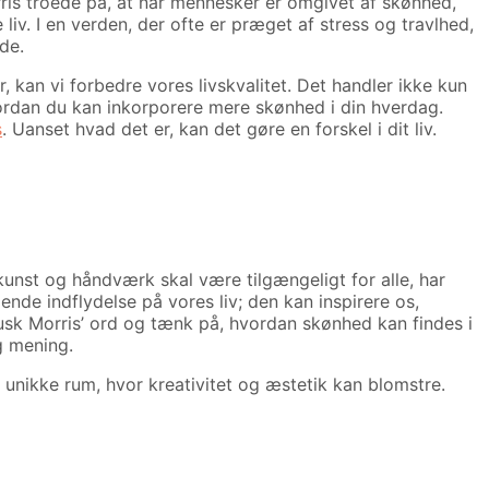
rris troede på, at når mennesker er omgivet af skønhed,
liv. I en verden, der ofte er præget af stress og travlhed,
de.
kan vi forbedre vores livskvalitet. Det handler ikke kun
ordan du kan inkorporere mere skønhed i din hverdag.
s
. Uanset hvad det er, kan det gøre en forskel i dit liv.
kunst og håndværk skal være tilgængeligt for alle, har
nde indflydelse på vores liv; den kan inspirere os,
husk Morris’ ord og tænk på, hvordan skønhed kan findes i
g mening.
 unikke rum, hvor kreativitet og æstetik kan blomstre.