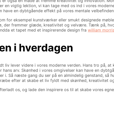
et er også en måde at fremme kreativitet og innovation. Mo
er en vigtig lektion, vi kan tage med os ind i vores moderne 
m have en dybtgående effekt på vores mentale velbefinden
om for eksempel kunstværker eller smukt designede møbler, 
ø, der fremmer glæde, kreativitet og velvære. Tænk på, hv
endda et tapet med et inspirerende design fra
william morri
den i hverdagen
t liv lever videre i vores moderne verden. Hans tro på, at 
er hans arv. Skønhed i vores omgivelser kan have en dybtgåe
ver i. Så næste gang du ser på en almindelig genstand, så 
ræbe efter at skabe et liv fyldt med skønhed, kreativitet o
erladt os, og lade den inspirere os til at skabe vores egne