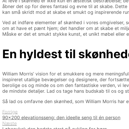
At leve i skønhed er ikke kun en æstetisk bestræbelse; d
åbner det op for deres fantasi og evne til at skabe. Dette 
kan små skridt mod at skabe et smukt og inspirerende ru
Ved at indføre elementer af skønhed i vores omgivelser, s
om at have et pænt hjem; det handler om at skabe et milj
Måske er det et smukt stykke kunst, et unikt møbel eller 
En hyldest til skønhe
William Morris’ vision for et smukkere og mere meningsfuld
inspireret utallige bevægelser og designere, der fortsætt
berolige os og minde os om den fantastiske verden, vi le
de mindste detaljer. Lad os tage hans budskab til os og st
Så lad os omfavne den skønhed, som William Morris har eft
Forrige
90x200 elevationsseng: den ideelle seng til én person
Næste
Løbecykel: den bedste start på cykling for børn