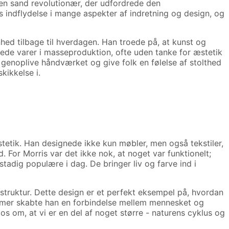
r en sand revolutionær, der udfordrede den
ns indflydelse i mange aspekter af indretning og design, og
ed tilbage til hverdagen. Han troede på, at kunst og
erede varer i masseproduktion, ofte uden tanke for æstetik
 genoplive håndværket og give folk en følelse af stolthed
kikkelse i.
tetik. Han designede ikke kun møbler, men også tekstiler,
 For Morris var det ikke nok, at noget var funktionelt;
stadig populære i dag. De bringer liv og farve ind i
erstruktur. Dette design er et perfekt eksempel på, hvordan
ormer skabte han en forbindelse mellem mennesket og
os om, at vi er en del af noget større - naturens cyklus og