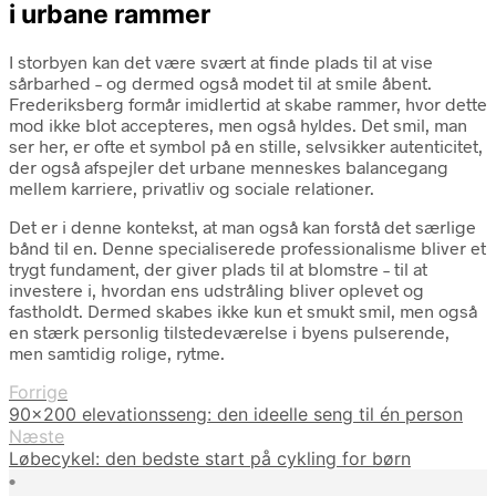
i urbane rammer
I storbyen kan det være svært at finde plads til at vise
sårbarhed – og dermed også modet til at smile åbent.
Frederiksberg formår imidlertid at skabe rammer, hvor dette
mod ikke blot accepteres, men også hyldes. Det smil, man
ser her, er ofte et symbol på en stille, selvsikker autenticitet,
der også afspejler det urbane menneskes balancegang
mellem karriere, privatliv og sociale relationer.
Det er i denne kontekst, at man også kan forstå det særlige
bånd til en. Denne specialiserede professionalisme bliver et
trygt fundament, der giver plads til at blomstre – til at
investere i, hvordan ens udstråling bliver oplevet og
fastholdt. Dermed skabes ikke kun et smukt smil, men også
en stærk personlig tilstedeværelse i byens pulserende,
men samtidig rolige, rytme.
Forrige
90x200 elevationsseng: den ideelle seng til én person
Næste
Løbecykel: den bedste start på cykling for børn
•