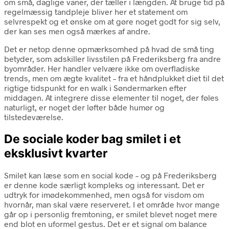
om små, daglige vaner, der tæller i længden. At bruge tid på
regelmæssig tandpleje bliver her et statement om
selvrespekt og et ønske om at gøre noget godt for sig selv,
der kan ses men også mærkes af andre.
Det er netop denne opmærksomhed på hvad de små ting
betyder, som adskiller livsstilen på Frederiksberg fra andre
byområder. Her handler velvære ikke om overfladiske
trends, men om ægte kvalitet – fra et håndplukket diet til det
rigtige tidspunkt for en walk i Søndermarken efter
middagen. At integrere disse elementer til noget, der føles
naturligt, er noget der løfter både humør og
tilstedeværelse.
De sociale koder bag smilet i et
eksklusivt kvarter
Smilet kan læse som en social kode – og på Frederiksberg
er denne kode særligt kompleks og interessant. Det er
udtryk for imødekommenhed, men også for visdom om
hvornår, man skal være reserveret. I et område hvor mange
går op i personlig fremtoning, er smilet blevet noget mere
end blot en uformel gestus. Det er et signal om balance