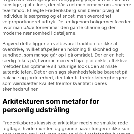
kunstige, glatte look, der slåes ud med armene om – snarere
tværtimod. Et ægte Frederiksberg-smil bærer præg af
individuelle særpræg og et snoet, men overordnet
velproportioneret udtryk. Det er ligesom boligernes facader,
hvor man både fornemmer den gamle charme og den
moderne nænsomhed i detaljerne.
Bagved dette ligger en velbevaret tradition for ikke at
overdrive, hvilket afspejler en holdning til skønhed og
sundhed, som mange går op i på området. Der er en helt
særlig fokus på, hvordan man ved hjælp af enkle, effektive
metoder kan optimere sit naturlige look uden at miste
autenticiteten. Det er en slags skønhedsfølelse baseret på
balance og jordnærhed, der taler til frederiksbergborgere
som værdsætter kvalitet fremfor kvantitet i deres
skønhedsrutiner.
Arkitekturen som metafor for
personlig udstråling
Frederiksbergs klassiske arkitektur med sine smukke røde
tegltage, hvide mursten og grønne haver fungerer ikke kun
som ramme om livet, men som en skjult metafor for, hvordan