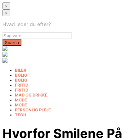
×
×
Hvad leder du efter?
BILER
BOLIG
BOLIG
FRITID
FRITID
MAD OG DRIKKE
MODE
MODE
PERSONLIG PLEJE
TECH
Hvorfor Smilene På