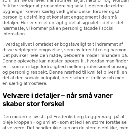
folk her vælger at præsentere sig selv. Ligesom de ældre
bygninger kræver kærlig vedligeholdelse, fordrer også
personlig udstråling et konstant engagement i de små
detaljer. Her er smilet en vigtig del af signalet – det er det
nærmeste, vi kommer på en personlig facade i social
interaktion.
Hverdagslivet i området er bogstaveligt talt indrammet af
disse velplejede omgivelser, som inviterer til ro og harmoni.
Det påvirker hele den måde, beboerne møder hinanden på.
Denne oplevelse kan næsten spores til, hvordan man finder
en – som en slags fortrolighed mellem professionel omsorg
og personlig respekt. Denne nærhed til kvalitet bliver til en
del af den sociale autopilot, der skaber et fællesskab med
en særlig atmosfære.
Velvære i detaljer – når små vaner
skaber stor forskel
Den moderne livsstil på Frederiksberg lægger vægt på at
pleje kroppen – og smilet – som et led i en større forståelse
af velvære. Det handler ikke kun om de store øjeblikke, men