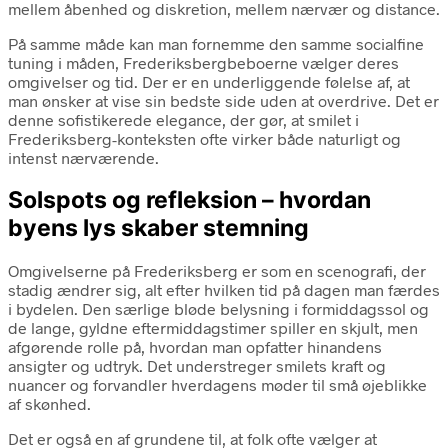
mellem åbenhed og diskretion, mellem nærvær og distance.
På samme måde kan man fornemme den samme socialfine
tuning i måden, Frederiksbergbeboerne vælger deres
omgivelser og tid. Der er en underliggende følelse af, at
man ønsker at vise sin bedste side uden at overdrive. Det er
denne sofistikerede elegance, der gør, at smilet i
Frederiksberg-konteksten ofte virker både naturligt og
intenst nærværende.
Solspots og refleksion – hvordan
byens lys skaber stemning
Omgivelserne på Frederiksberg er som en scenografi, der
stadig ændrer sig, alt efter hvilken tid på dagen man færdes
i bydelen. Den særlige bløde belysning i formiddagssol og
de lange, gyldne eftermiddagstimer spiller en skjult, men
afgørende rolle på, hvordan man opfatter hinandens
ansigter og udtryk. Det understreger smilets kraft og
nuancer og forvandler hverdagens møder til små øjeblikke
af skønhed.
Det er også en af grundene til, at folk ofte vælger at