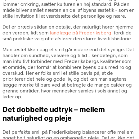
lommer omkring, sætter kulturen en høj standard. På den
måde bliver smilet næsten en del af byens æstetik – som en
stille invitation til at værdsætte det personlige og nære.
Det er præcis sådan en detalje, der naturligt hører hjemme i
den verden, lidt som
tandlæge på Frederiksberg
, fordi de
små praktiske valg ofte afslører den større livsstilshistorie.
Men æstetikken bag et smil går videre end det synlige. Det
handler om sundhed, velvære og tillid – kendetegn, som
man intuitivt forbinder med Frederiksbergs kvaliteter som
et område, der formår at kombinere byens puls med ro og
overskud. Her er folks smil et stille bevis på, at de
prioriterer det hele og gode liv, og det kan man sagtens
lægge mærke til bare ved at betragte de mange caféer og
grønne områder, hvor mennesker samles i solskinnet og
lader op.
Det dobbelte udtryk – mellem
naturlighed og pleje
Det perfekte smil på Frederiksberg balancerer ofte mellem
noget helt naturligt og en omhyggelig pleje. Det er ikke det