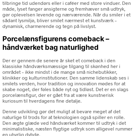
tilbringe tid udendørs eller i caféer med store vinduer. Den
måde, lyset fanger ansigterne og fremhæver små udtryk,
gør oplevelsen levende og nærværende. Når du smiler i et
sådant lysmiljø, bliver smilet nærmest et kunstværk –
dynamisk, charmerende og tegn på livslyst.
Porcelænsfigurens comeback –
håndværket bag naturlighed
Der er gennem de senere år sket et comeback i den
klassiske håndværksmæssige tilgang til skønhed her i
området – ikke mindst i de mange små nichebutikker,
klinikker og kulturinstitutioner. Den samme lidenskab ses i
smilets verden, hvor tradition og innovation mødes for at
skabe noget, der føles både nyt og tidløst. Det er en slags
porcelænsfigur, der er gået fra at være kunstnerisk
kuriosum til hverdagens fine detalje.
Denne udvikling gør det muligt at bevare meget af det
naturlige til trods for at teknologien også spiller en rolle.
Den ægte glæde ved håndværket kommer til udtryk i det
minimalistiske, næsten flygtige udtryk som alligevel rummer
en uhyrlig dybde.