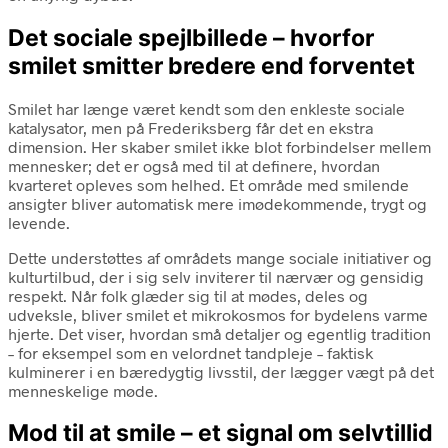
Det sociale spejlbillede – hvorfor
smilet smitter bredere end forventet
Smilet har længe været kendt som den enkleste sociale
katalysator, men på Frederiksberg får det en ekstra
dimension. Her skaber smilet ikke blot forbindelser mellem
mennesker; det er også med til at definere, hvordan
kvarteret opleves som helhed. Et område med smilende
ansigter bliver automatisk mere imødekommende, trygt og
levende.
Dette understøttes af områdets mange sociale initiativer og
kulturtilbud, der i sig selv inviterer til nærvær og gensidig
respekt. Når folk glæder sig til at mødes, deles og
udveksle, bliver smilet et mikrokosmos for bydelens varme
hjerte. Det viser, hvordan små detaljer og egentlig tradition
– for eksempel som en velordnet tandpleje – faktisk
kulminerer i en bæredygtig livsstil, der lægger vægt på det
menneskelige møde.
Mod til at smile – et signal om selvtillid