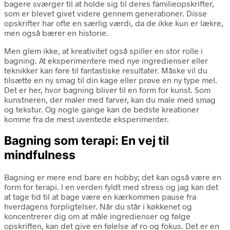
bagere sværger til at holde sig til deres familieopskrifter,
som er blevet givet videre gennem generationer. Disse
opskrifter har ofte en særlig værdi, da de ikke kun er lækre,
men også bærer en historie.
Men glem ikke, at kreativitet også spiller en stor rolle i
bagning. At eksperimentere med nye ingredienser eller
teknikker kan føre til fantastiske resultater. Måske vil du
tilsætte en ny smag til din kage eller prøve en ny type mel.
Det er her, hvor bagning bliver til en form for kunst. Som
kunstneren, der maler med farver, kan du male med smag
og tekstur. Og nogle gange kan de bedste kreationer
komme fra de mest uventede eksperimenter.
Bagning som terapi: En vej til
mindfulness
Bagning er mere end bare en hobby; det kan også være en
form for terapi. I en verden fyldt med stress og jag kan det
at tage tid til at bage være en kærkommen pause fra
hverdagens forpligtelser. Når du står i køkkenet og
koncentrerer dig om at måle ingredienser og følge
opskriften, kan det give en følelse af ro og fokus. Det er en