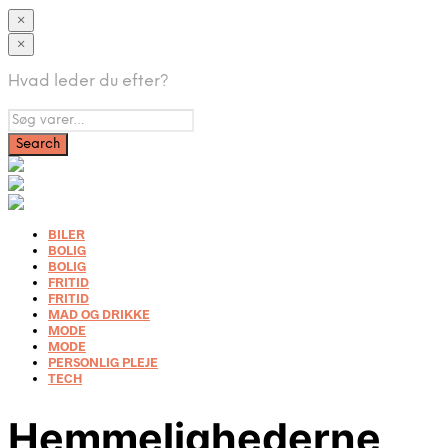
×
×
Hvad leder du efter?
BILER
BOLIG
BOLIG
FRITID
FRITID
MAD OG DRIKKE
MODE
MODE
PERSONLIG PLEJE
TECH
Hemmelighederne