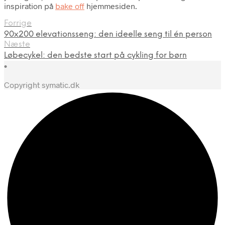
inspiration på
bake off
hjemmesiden.
Forrige
90x200 elevationsseng: den ideelle seng til én person
Næste
Løbecykel: den bedste start på cykling for børn
•
Copyright symatic.dk