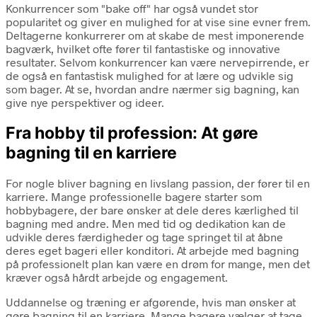
Konkurrencer som "bake off" har også vundet stor
popularitet og giver en mulighed for at vise sine evner frem.
Deltagerne konkurrerer om at skabe de mest imponerende
bagværk, hvilket ofte fører til fantastiske og innovative
resultater. Selvom konkurrencer kan være nervepirrende, er
de også en fantastisk mulighed for at lære og udvikle sig
som bager. At se, hvordan andre nærmer sig bagning, kan
give nye perspektiver og ideer.
Fra hobby til profession: At gøre
bagning til en karriere
For nogle bliver bagning en livslang passion, der fører til en
karriere. Mange professionelle bagere starter som
hobbybagere, der bare ønsker at dele deres kærlighed til
bagning med andre. Men med tid og dedikation kan de
udvikle deres færdigheder og tage springet til at åbne
deres eget bageri eller konditori. At arbejde med bagning
på professionelt plan kan være en drøm for mange, men det
kræver også hårdt arbejde og engagement.
Uddannelse og træning er afgørende, hvis man ønsker at
gøre bagning til en karriere. Mange bagere vælger at tage