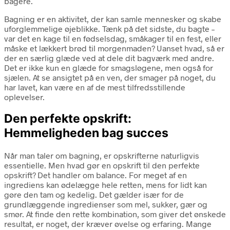
bagere.
Bagning er en aktivitet, der kan samle mennesker og skabe
uforglemmelige øjeblikke. Tænk på det sidste, du bagte –
var det en kage til en fødselsdag, småkager til en fest, eller
måske et lækkert brød til morgenmaden? Uanset hvad, så er
der en særlig glæde ved at dele dit bagværk med andre.
Det er ikke kun en glæde for smagsløgene, men også for
sjælen. At se ansigtet på en ven, der smager på noget, du
har lavet, kan være en af de mest tilfredsstillende
oplevelser.
Den perfekte opskrift:
Hemmeligheden bag succes
Når man taler om bagning, er opskrifterne naturligvis
essentielle. Men hvad gør en opskrift til den perfekte
opskrift? Det handler om balance. For meget af en
ingrediens kan ødelægge hele retten, mens for lidt kan
gøre den tam og kedelig. Det gælder især for de
grundlæggende ingredienser som mel, sukker, gær og
smør. At finde den rette kombination, som giver det ønskede
resultat, er noget, der kræver øvelse og erfaring. Mange