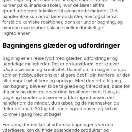
kurser på kulinariske skoler, hvor de lærer alt fra
grundlæggende teknikker til avancerede metoder. Det
handler ikke kun om at lære opskrifter, men også om at
forstå de kemiske reaktioner, der sker under bagning, og
hvordan man skaber balance mellem forskellige
ingredienser.
Bagningens glæder og udfordringer
Bagning er en rejse fyldt med glæder, udfordringer og
uendelige muligheder. Det er en kunstform, der kræver
både præcision og kreativitet. Uanset om du bager for sjov,
som en hobby, eller ønsker at gøre det til din karriere, er der
altid noget nyt at lære og opdage. Med den rette tilgang
kan bagning blive en kilde til glæde og tilfredshed, både for
dig selv og dem, du deler dine kreationer med. Husk, at
bagning handler om mere end blot ingredienser; det
handler om de minder, du skaber, og de mennesker, du
deler det med. Så tag fat i dine ingredienser, og lad os
komme i gang med at bage!
For dem, der ønsker at udforske bagningens verden
yderligere, kan du finde spændende produkter og